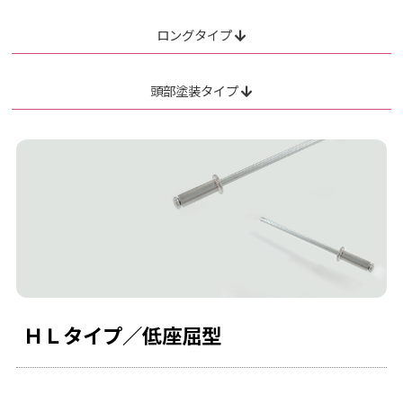
ロングタイプ
頭部塗装タイプ
ＨＬタイプ／低座屈型