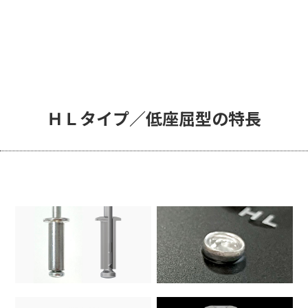
ＨＬタイプ／低座屈型の特長