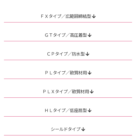
ＦＸタイプ／広範囲締結型
ＧＴタイプ／高圧着型
ＣＰタイプ／防水型
ＰＬタイプ／軟質材用
ＰＬＸタイプ／軟質材用
ＨＬタイプ／低座屈型
シールドタイプ